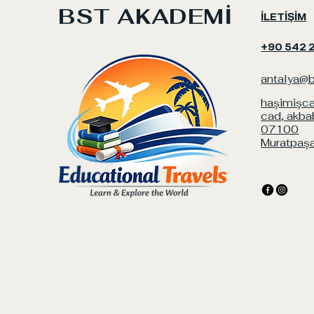
BST AKADEMİ
İLETİŞİM
+90 542 
antalya@
haşimişca
cad, akba
07100
Muratpaşa