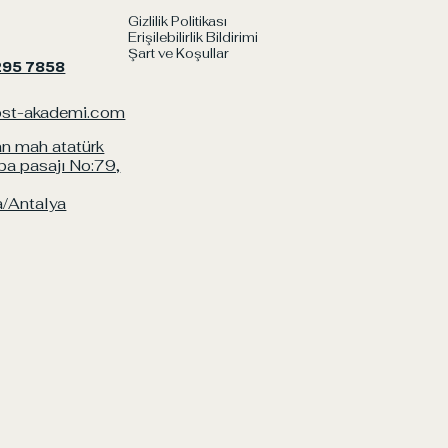
Gizlilik Politikası
Erişilebilirlik Bildirimi
Şart ve Koşullar
295 7858
bst-akademi.com
n mah atatürk
ba pasajı No:79,
/Antalya