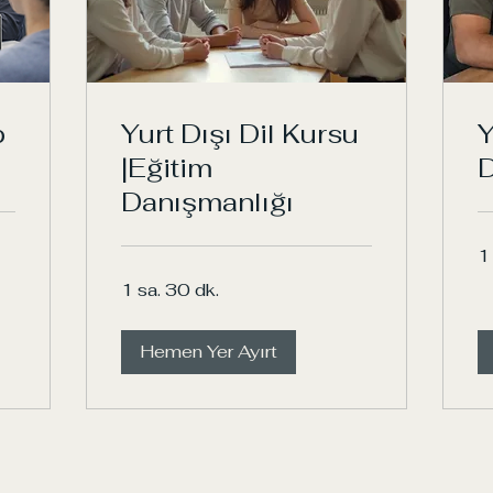
p
Yurt Dışı Dil Kursu
Y
|Eğitim
D
Danışmanlığı
1
1 sa. 30 dk.
Hemen Yer Ayırt